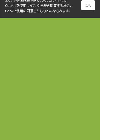
トルパーツのテキストが折り返さない問題を
Cookieを使用します。引き続き閲覧する場合、
OK
Cookie使用に同意したものとみなされます。
修正
など、既存機能のサポートや表示改善、ツール操
作の安定性向上にも対応しました。
3do1の新機能をぜひお
試しください
今回のリリース内容は以上です。
「ホームページの作成・更新を簡単にするCMS機
能」「顧客とつながりを作り、育てていくCRM機
能」の両軸をより強力で使いやすいものにしてい
くため、アップデートを重ねていきます。今後とも
3do1をよろしくお願いいたします。