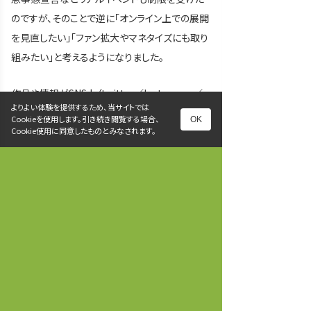
のですが、そのことで逆に「オンライン上での展開
を見直したい」「ファン拡大やマネタイズにも取り
組みたい」と考えるようになりました。
作品や情報がSNS上（twitter／Instagram／p
よりよい体験を提供するため、当サイトでは
ixiv／BOOTH）に点在していて、それらの母艦と
Cookieを使用します。引き続き閲覧する場合、
OK
なる公式的なホームページを作ろうと思いまし
Cookie使用に同意したものとみなされます。
た。
とにかく手軽に作れること。作った後も継続的に
活用してクリエイティブ活動に活かせそうである
こと。ここに期待して『3do1』のβ版利用に参加し
ました。
当初はフリープランで。まずは3ページだけのシ
ンプルなウェブサイトを2日程度で完成させまし
た。