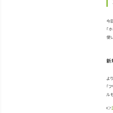
今
「
使
新
よ
「
ル
👉