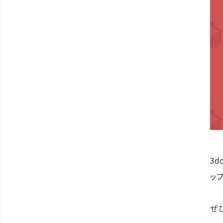
3
ッ
ぜ