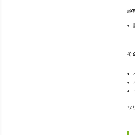
顧
そ
な